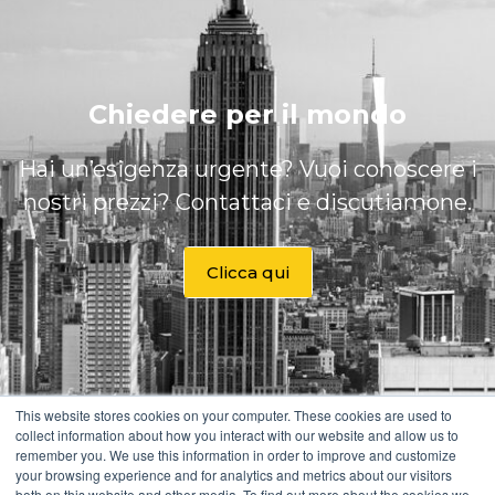
Chiedere per il mondo
Hai un’esigenza urgente? Vuoi conoscere i
nostri prezzi? Contattaci e discutiamone.
Clicca qui
This website stores cookies on your computer. These cookies are used to
collect information about how you interact with our website and allow us to
remember you. We use this information in order to improve and customize
Search Button
your browsing experience and for analytics and metrics about our visitors
Search
for:
both on this website and other media. To find out more about the cookies we